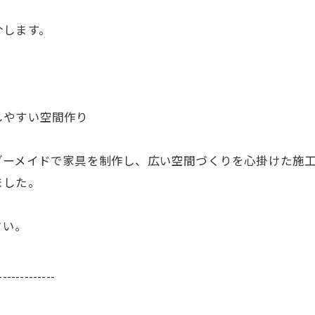
介します。
しやすい空間作り
ダーメイドで家具を制作し、広い空間づくりを心掛けた施
ました。
さい。
-------------